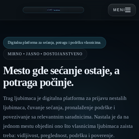
MENI
Digitalna platforma za sećanja, potragu i podršku vlasnicima.
MIRNO • JASNO • DOSTOJANSTVENO
Mesto gde sećanje ostaje, a
potraga počinje.
Trag ljubimaca je digitalna platforma za prijavu nestalih
ljubimaca, čuvanje sećanja, pronalaženje podrške i
povezivanje sa relevantnim saradnicima. Nastala je da na
jednom mestu objedini ono što vlasnicima ljubimaca zaista
treba: vidljivost, preglednost, podršku i poverenje.