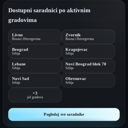
Dostupni saradnici po aktivnim
gradovima
Livno
Zvornik
Bosna i Hercegovina
Bosna i Hercegovina
Beograd
Kragujevac
Srbija
Srbija
Lebane
Novi Beograd blok 70
Srbija
Srbija
Novi Sad
Obrenovac
Srbija
Srbija
+3
još gradova
Pogledaj sve saradnike