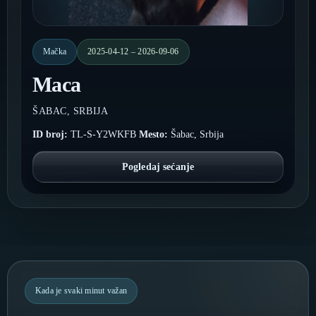
Mačka
2025-04-12 – 2026-09-06
Maca
ŠABAC, SRBIJA
ID broj:
TL-S-Y2WKFB
Mesto:
Šabac, Srbija
Pogledaj sećanje
Kada je svaki minut važan