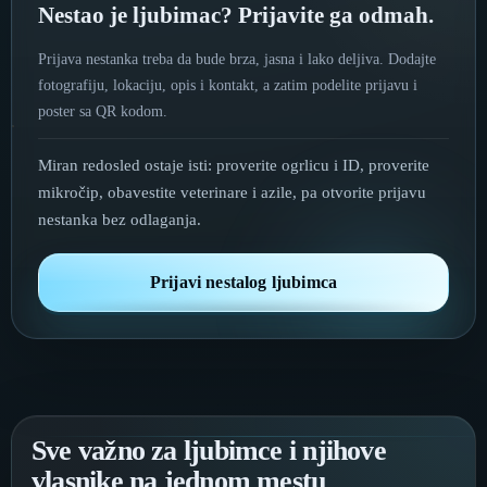
Nestao je ljubimac? Prijavite ga odmah.
Prijava nestanka treba da bude brza, jasna i lako deljiva. Dodajte
fotografiju, lokaciju, opis i kontakt, a zatim podelite prijavu i
poster sa QR kodom.
Miran redosled ostaje isti: proverite ogrlicu i ID, proverite
mikročip, obavestite veterinare i azile, pa otvorite prijavu
nestanka bez odlaganja.
Prijavi nestalog ljubimca
Sve važno za ljubimce i njihove
vlasnike na jednom mestu