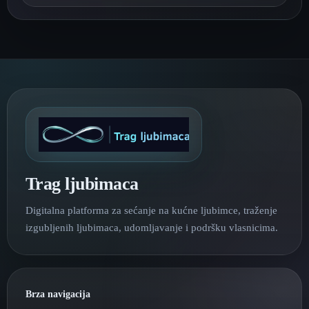
Trag ljubimaca
Digitalna platforma za sećanje na kućne ljubimce, traženje
izgubljenih ljubimaca, udomljavanje i podršku vlasnicima.
Brza navigacija